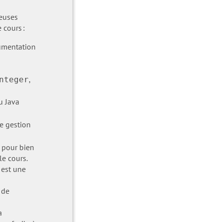
reuses
 cours :
umentation
,
nteger
du Java
e gestion
 pour bien
le cours.
 est une
 de
a