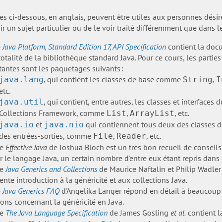
es ci-dessous, en anglais, peuvent être utiles aux personnes dési
r un sujet particulier ou de le voir traité différemment que dans le
e
Java Platform, Standard Edition 17, API Specification
contient la doc
totalité de la bibliothèque standard Java. Pour ce cours, les parties
antes sont les paquetages suivants :
, qui contient les classes de base comme
,
java.lang
String
I
etc.
, qui contient, entre autres, les classes et interfaces 
java.util
Collections Framework, comme
,
, etc.
List
ArrayList
et
qui contiennent tous deux des classes d
java.io
java.nio
des entrées-sorties, comme
,
, etc.
File
Reader
re
Effective Java
de Joshua Bloch est un très bon recueil de conseils
er le langage Java, un certain nombre d'entre eux étant repris dans 
re
Java Generics and Collections
de Maurice Naftalin et Philip Wadler
ente introduction à la généricité et aux collections Java.
e
Java Generics FAQ
d'Angelika Langer répond en détail à beaucoup
ons concernant la généricité en Java.
re
The Java Language Specification
de James Gosling
et al.
contient l