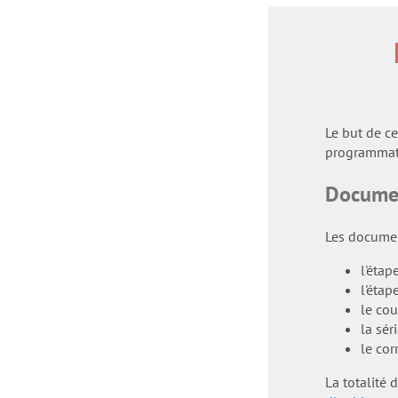
Le but de ce
programmati
Documen
Les documen
l'étap
l'étap
le co
la sér
le cor
La totalité