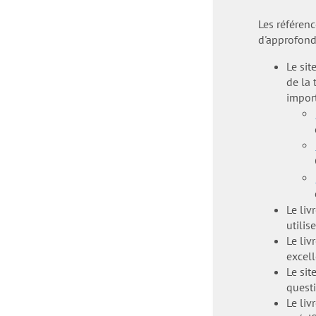
Les référenc
d'approfondi
Le sit
de la 
import
Le liv
utilis
Le liv
excell
Le sit
questi
Le liv