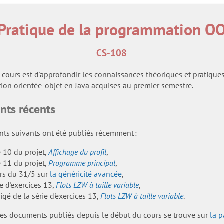
Pratique de la programmation O
CS-108
 cours est d'approfondir les connaissances théoriques et pratique
on orientée-objet en Java acquises au premier semestre.
ts récents
ts suivants ont été publiés récemment :
e 10 du projet,
Affichage du profil
,
e 11 du projet,
Programme principal
,
urs du 31/5 sur
la généricité avancée
,
ie d'exercices 13,
Flots LZW à taille variable
,
rigé de la série d'exercices 13,
Flots LZW à taille variable
.
 des documents publiés depuis le début du cours se trouve sur
la 