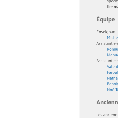
spécif
lire m
Équipe
Enseignant
Miche
Assistant·e·
Roma
Manue
Assistant·e·
Valent
Farou
Natha
Benoî
Noé Te
Ancienn
Les ancienn