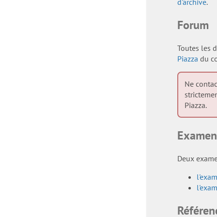
d'archive
.
Forum
Toutes les d
Piazza
du co
Ne contac
stricteme
Piazza.
Examen
Deux examen
l'exa
l'exam
Référen