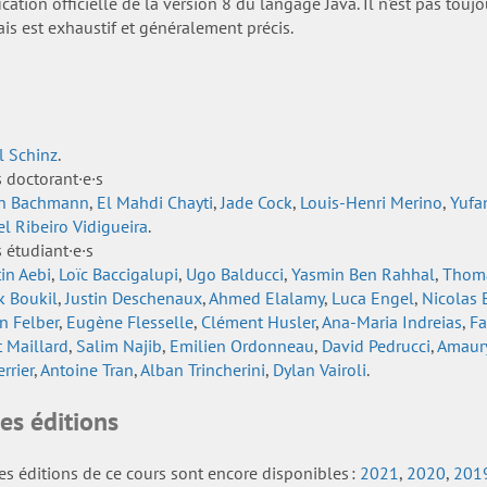
ication officielle de la version 8 du langage Java. Il n'est pas toujo
ais est exhaustif et généralement précis.
l Schinz
.
s doctorant·e·s
n Bachmann
,
El Mahdi Chayti
,
Jade Cock
,
Louis-Henri Merino
,
Yufa
l Ribeiro Vidigueira
.
s étudiant·e·s
in Aebi
,
Loïc Baccigalupi
,
Ugo Balducci
,
Yasmin Ben Rahhal
,
Thoma
k Boukil
,
Justin Deschenaux
,
Ahmed Elalamy
,
Luca Engel
,
Nicolas E
n Felber
,
Eugène Flesselle
,
Clément Husler
,
Ana-Maria Indreias
,
Fa
t Maillard
,
Salim Najib
,
Emilien Ordonneau
,
David Pedrucci
,
Amaury
rrier
,
Antoine Tran
,
Alban Trincherini
,
Dylan Vairoli
.
es éditions
es éditions de ce cours sont encore disponibles :
2021
,
2020
,
201