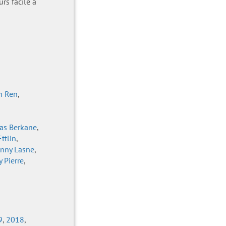
urs facile à
n Ren
,
s Berkane
,
ttlin
,
nny Lasne
,
 Pierre
,
9
,
2018
,