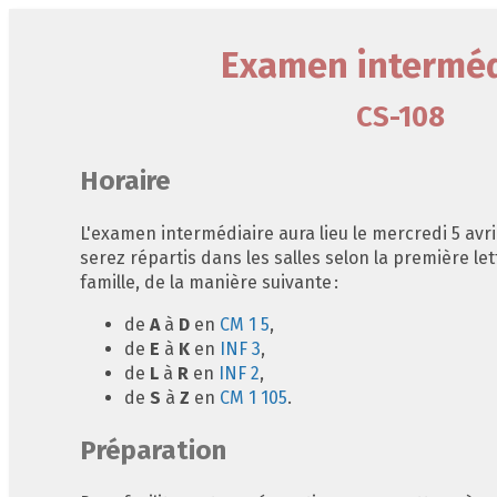
Examen interméd
CS-108
Horaire
L'examen intermédiaire aura lieu le mercredi 5 avri
serez répartis dans les salles selon la première le
famille, de la manière suivante :
de
A
à
D
en
CM 1 5
,
de
E
à
K
en
INF 3
,
de
L
à
R
en
INF 2
,
de
S
à
Z
en
CM 1 105
.
Préparation