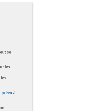
peut se
our les
 les
e prévu à
 ne