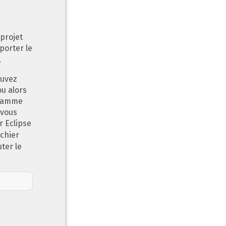
projet
porter le
.
ouvez
ou alors
gramme
 vous
r Eclipse
ichier
ter le