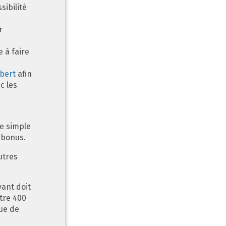
ibilité
r
e à faire
lbert
afin
c les
le simple
n bonus.
utres
vant doit
tre 400
vue de