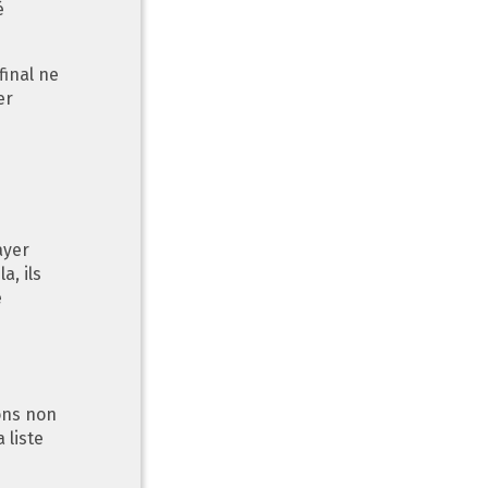
é
final ne
er
ayer
a, ils
e
ions non
 liste