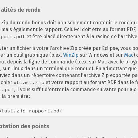
lités de rendu
e Zip du rendu bonus doit non seulement contenir le code du 
 mais également le rapport. Celui-ci doit être au format PDF, 
pport.pdf
et être placé directement à la racine de l'archive
ter un fichier à votre l'archive Zip créée par Eclipse, vous p
iser un outil graphique (p.ex.
WinZip
sur Windows et sur
Mac
) 
ajout depuis la ligne de commande (p.ex. sur Mac avec le pro
, sur Linux dans un terminal quelconque). En admettant que
uviez dans un répertoire contenant l'archive Zip exportée pa
xblast.zip
fichier
et votre rapport au format PDF dans le f
t.pdf
, il vous suffit d'entrer la commande suivante pour ajou
 la première :
tation des points