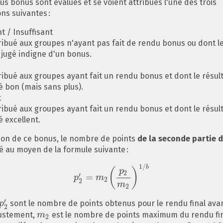
us bonus sont évalués et se voient attribués l'une des trois
ons suivantes :
t / Insuffisant
ribué aux groupes n'ayant pas fait de rendu bonus ou dont le
 jugé indigne d'un bonus.
ribué aux groupes ayant fait un rendu bonus et dont le résult
é bon (mais sans plus).
t
ribué aux groupes ayant fait un rendu bonus et dont le résult
é excellent.
ion de ce bonus, le nombre de points
de la seconde partie d
té au moyen de la formule suivante :
1
/
b
(
)
p
2
′
=
p
p
2
′
=
m
m
2
(
p
2
m
2
)
1
/
b
2
2
m
2
′
sont le nombre de points obtenus pour le rendu final avan
p
p
2
′
2
justement,
est le nombre de points maximum du rendu fi
m
m
2
2