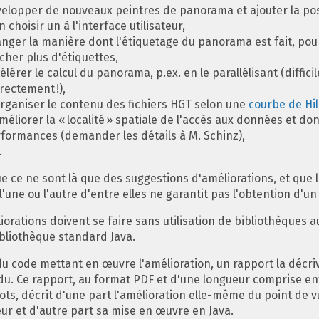
elopper de nouveaux peintres de panorama et ajouter la poss
n choisir un à l'interface utilisateur,
nger la manière dont l'étiquetage du panorama est fait, pou
icher plus d'étiquettes,
élérer le calcul du panorama, p.ex. en le parallélisant (difficil
rectement !),
rganiser le contenu des fichiers HGT selon une
courbe de Hi
méliorer la « localité » spatiale de l'accès aux données et don
formances (demander les détails à M. Schinz),
.
e ce ne sont là que des suggestions d'améliorations, et que 
l'une ou l'autre d'entre elles ne garantit pas l'obtention d'u
iorations doivent se faire sans utilisation de bibliothèques a
ibliothèque standard Java.
du code mettant en œuvre l'amélioration, un rapport la décri
du. Ce rapport, au format PDF et d'une longueur comprise en
ots, décrit d'une part l'amélioration elle-même du point de 
teur et d'autre part sa mise en œuvre en Java.