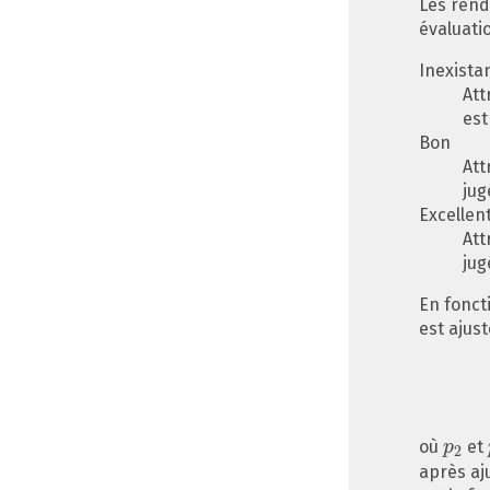
Les rend
évaluati
Inexistan
Att
est
Bon
Att
jug
Excellen
Att
jug
En fonct
est ajus
où
et
p
p
2
2
après a