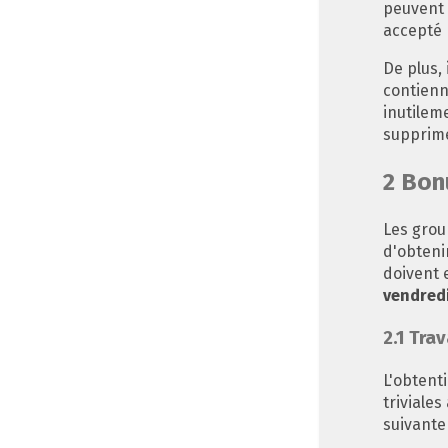
peuvent 
accepté 
De plus, 
contienn
inutilem
supprime
2
Bon
Les grou
d'obteni
doivent 
vendredi
2.1
Trava
L'obtent
triviales
suivante