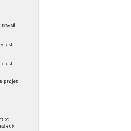
 travail
at est
at est
u projet
t et
nal et
b
b