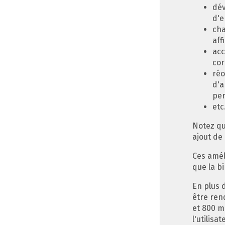
dév
d'e
cha
aff
acc
cor
réo
d'a
per
etc
Notez qu
ajout de 
Ces amél
que la b
En plus 
être ren
et 800 m
l'utilisa