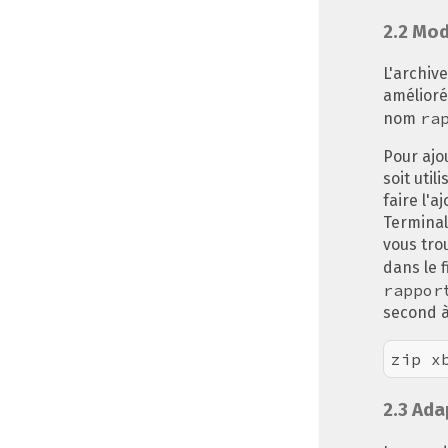
2.2
Moda
L'archiv
amélioré
ra
nom
Pour ajou
soit util
faire l'
Terminal
vous tro
dans le 
rappor
second à
2.3
Adap