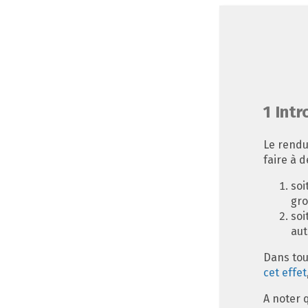
1
Intr
Le rendu
faire à 
soi
gro
soi
aut
Dans tou
cet effet
A noter 